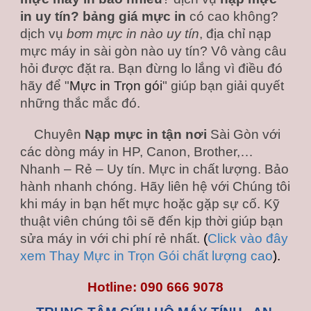
in uy tín?
bảng giá mực in
 có cao không? 
dịch vụ 
bơm mực in nào uy tín
, địa chỉ nạp 
mực máy in sài gòn nào uy tín? Vô vàng câu 
hỏi được đặt ra. Bạn đừng lo lắng vì điều đó 
hãy để "
Mực in Trọn gói
" giúp bạn giải quyết 
những thắc mắc đó.
Chuyên 
Nạp mực in tận nơi
 Sài Gòn với 
các dòng máy in HP, Canon, Brother,… 
Nhanh – Rẻ – Uy tín. Mực in chất lượng. Bảo 
hành nhanh chóng. Hãy liên hệ với Chúng tôi 
khi máy in bạn hết mực hoặc gặp sự cố. Kỹ 
thuật viên chúng tôi sẽ đến kịp thời giúp bạn 
sửa máy in với chi phí rẻ nhất. 
(
Click vào đây 
xem Thay Mực in Trọn Gói chất lượng cao
).
Hotline: 090 666 9078