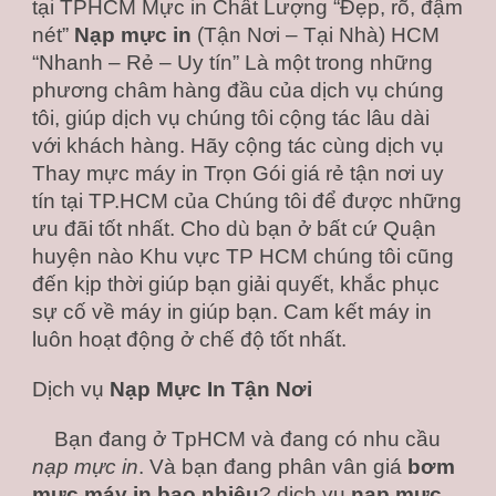
tại TPHCM Mực in Chất Lượng “Đẹp, rõ, đậm 
nét” 
Nạp mực in
 (Tận Nơi – Tại Nhà) HCM 
“Nhanh – Rẻ – Uy tín” Là một trong những 
phương châm hàng đầu của dịch vụ chúng 
tôi, giúp dịch vụ chúng tôi cộng tác lâu dài 
với khách hàng. Hãy cộng tác cùng dịch vụ 
Thay mực máy in Trọn Gói giá rẻ tận nơi uy 
tín tại TP.HCM của Chúng tôi để được những 
ưu đãi tốt nhất. Cho dù bạn ở bất cứ Quận 
huyện nào Khu vực TP HCM chúng tôi cũng 
đến kịp thời giúp bạn giải quyết, khắc phục 
sự cố về máy in giúp bạn. Cam kết máy in 
luôn hoạt động ở chế độ tốt nhất.
Dịch vụ 
Nạp Mực In Tận Nơi
Bạn đang ở TpHCM và đang có nhu cầu 
nạp mực in
. Và bạn đang phân vân giá 
bơm 
mực máy in bao nhiêu
? dịch vụ 
nạp mực 