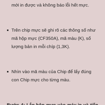
mới in được và không báo lỗi hết mực.
Trên chip mực sẽ ghi rõ các thông số như 
mã hộp mực (CF350A), mã màu (K), số 
lượng bản in mỗi chíp (1,3K).
Nhìn vào mã màu của Chip để lấy đúng 
con Chip mực cho từng màu.
Bước 4: Lắp hộp mực vào máy in và tiến