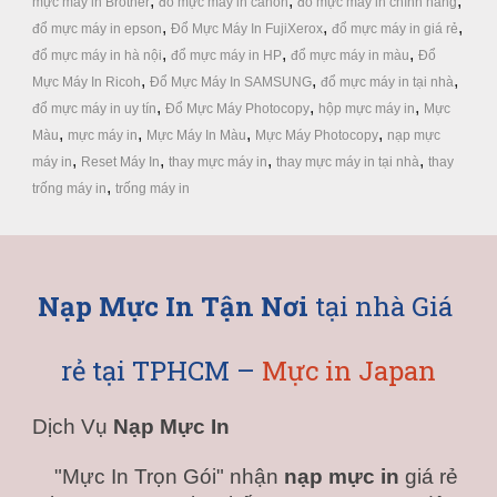
, 
, 
, 
mực máy in Brother
đổ mực máy in canon
đổ mực máy in chính hãng
, 
, 
, 
đổ mực máy in epson
Đổ Mực Máy In FujiXerox
đổ mực máy in giá rẻ
, 
, 
, 
đổ mực máy in hà nội
đổ mực máy in HP
đổ mực máy in màu
Đổ 
, 
, 
, 
Mực Máy In Ricoh
Đổ Mực Máy In SAMSUNG
đổ mực máy in tại nhà
, 
, 
, 
đổ mực máy in uy tín
Đổ Mực Máy Photocopy
hộp mực máy in
Mực 
, 
, 
, 
, 
Màu
mực máy in
Mực Máy In Màu
Mực Máy Photocopy
nạp mực 
, 
, 
, 
, 
máy in
Reset Máy In
thay mực máy in
thay mực máy in tại nhà
thay 
, 
trống máy in
trống máy in
Nạp Mực In Tận Nơi
 tại nhà Giá 
rẻ tại TPHCM – 
Mực in Japan
Dịch Vụ 
Nạp Mực In
"
Mực In Trọn Gói
" nhận 
nạp mực in
 giá rẻ 