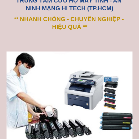
TRUNG TÂM CỨU HỘ MÁY TÍNH - AN 
NINH MẠNG HI TECH (TP.HCM)
** NHANH CHÓNG - CHUYÊN NGHIỆP - 
HIỆU QUẢ **