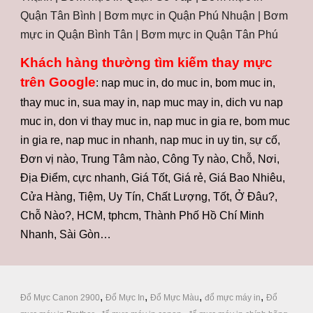
Quận Tân Bình | Bơm mực in Quận Phú Nhuận | Bơm 
mực in Quận Bình Tân | Bơm mực in Quận Tân Phú
Khách hàng thường tìm kiếm thay mực 
trên Google
: nap muc in, do muc in, bom muc in, 
thay muc in, sua may in, nap muc may in, dich vu nap 
muc in, don vi thay muc in, nap muc in gia re, bom muc 
in gia re, nap muc in nhanh, nap muc in uy tin, sự cố, 
Đơn vị nào, Trung Tâm nào, Công Ty nào, Chỗ, Nơi, 
Địa Điểm, cực nhanh, Giá Tốt, Giá rẻ, Giá Bao Nhiêu, 
Cửa Hàng, Tiệm, Uy Tín, Chất Lượng, Tốt, Ở Đâu?, 
Chỗ Nào?, HCM, tphcm, Thành Phố Hồ Chí Minh 
Nhanh, Sài Gòn…
, 
, 
, 
, 
Đổ Mực Canon 2900
Đổ Mực In
Đổ Mực Màu
đổ mực máy in
Đổ 