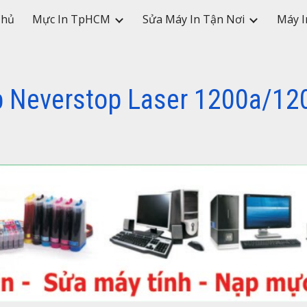
Chủ
Mực In TpHCM
Sửa Máy In Tận Nơi
Máy I
ip to main content
Skip to navigat
 Neverstop Laser 1200a/12