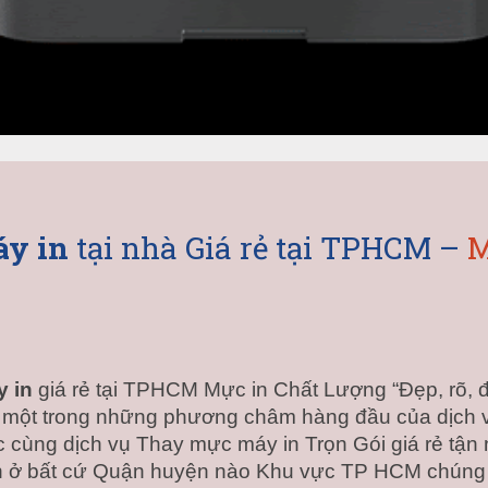
y in
 tại nhà Giá rẻ tại TPHCM – 
M
 in
 giá rẻ tại TPHCM Mực in Chất Lượng “Đẹp, rõ, 
một trong những phương châm hàng đầu của dịch vụ 
c cùng dịch vụ Thay mực máy in Trọn Gói giá rẻ tận n
 ở bất cứ Quận huyện nào Khu vực TP HCM chúng tôi