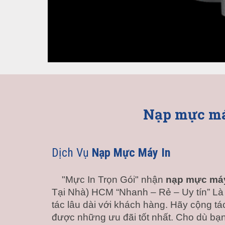
Nạp mực má
Dịch Vụ 
Nạp Mực Máy In
"
Mực In Trọn Gói
" nhận 
nạp mực máy
Tại Nhà) HCM “Nhanh – Rẻ – Uy tín” Là 
tác lâu dài với khách hàng. Hãy cộng tá
được những ưu đãi tốt nhất. Cho dù bạn