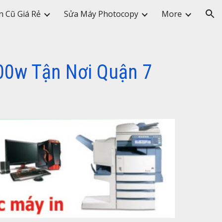
n Cũ Giá Rẻ
Sửa Máy Photocopy
More
ion
00w Tận Nơi Qu
ận 7