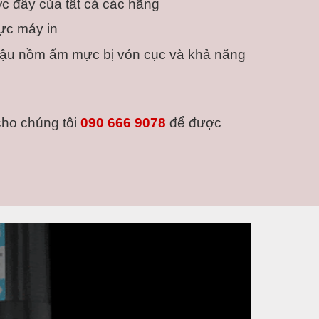
ớc đây của tất cả các hãng
ực máy in
ậu nồm ẩm mực bị vón cục và khả năng 
ho chúng tôi 
090 666 9078 
để được 