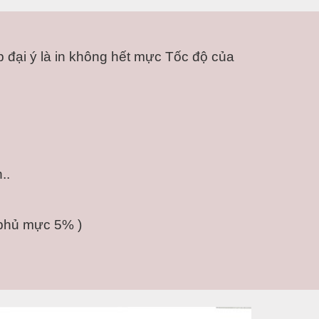
đại ý là in không hết mực Tốc độ của 
..
 phủ mực 5% )