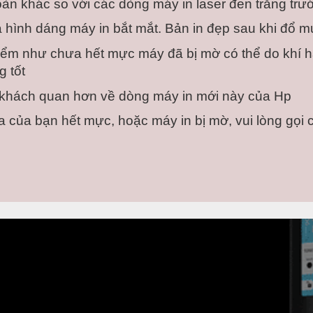
àn khác so với các dòng máy in laser đen trắng trư
 hình dáng máy in bắt mắt. Bản in đẹp sau khi đổ m
ểm như chưa hết mực máy đã bị mờ có thể do khí h
 tốt
á khách quan hơn về dòng máy in mới này của Hp
 của bạn hết mực, hoặc máy in bị mờ, vui lòng gọi c