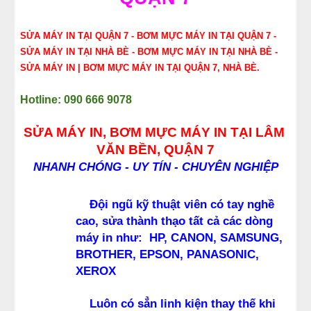
SỬA MÁY IN TẠI QUẬN 7 - BƠM MỰC MÁY IN TẠI QUẬN 7 - 
SỬA MÁY IN TẠI NHÀ BÈ - BƠM MỰC MÁY IN TẠI NHÀ BÈ - 
SỬA MÁY IN | BƠM MỰC MÁY IN TẠI QUẬN 7, NHÀ BÈ.
Hotline: 090 666 9078
SỬA MÁY IN, BƠM MỰC MÁY IN TẠI 
LÂM 
VĂN BỀN,
 QUẬN 7
NHANH CHÓNG - UY TÍN - CHUYÊN NGHIỆP
Đội ngũ kỹ thuật viên có tay nghề 
cao, sửa thành thạo tất cả các dòng 
máy in như:  HP, CANON, SAMSUNG, 
BROTHER, EPSON, PANASONIC, 
XEROX
    Luôn có sẳn linh kiện thay thế khi 