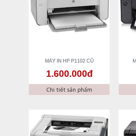
MÁY IN HP 
P
1
102
 CŨ
M
1.
6
00.000đ
Chi tiết sản phẩm