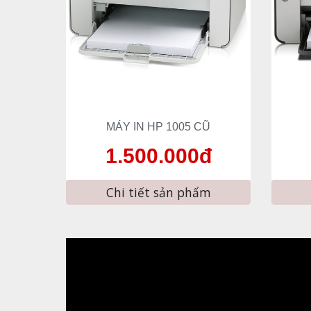
MÁY IN HP 10
05
 CŨ
1.
5
00.000đ
Chi tiết sản phẩm