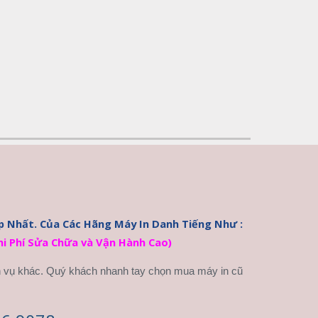
HiTech Chuyên Cung Cấp Những Dòng Máy In Dễ Sử Dụng, Độ Bền Cao, Chi Phí Sửa Chữa và Nạp Mực Thấp Nhất. Của Các Hãng Máy In Danh Tiếng Như : 
 Phí Sửa Chữa và Vận Hành Cao)
h vụ khác. Quý khách nhanh tay chọn mua máy in cũ 