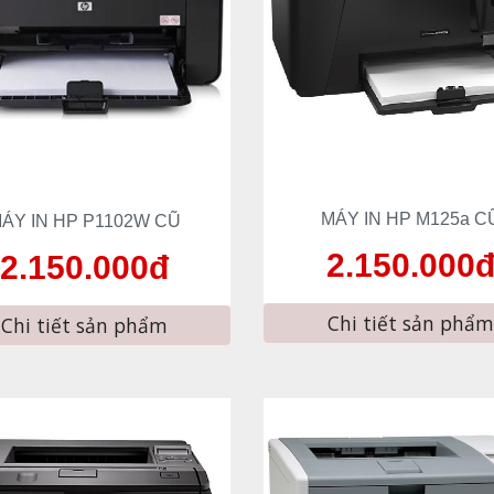
MÁY IN HP 
M125a
 C
ÁY IN HP P
1102W
 CŨ
2
.
15
0.000
2
.
15
0.000đ
Chi tiết sản phẩm
Chi tiết sản phẩm