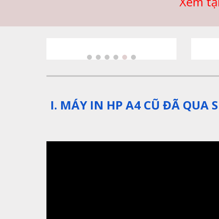
Xem tạ
I. MÁY IN HP A4 CŨ ĐÃ QUA