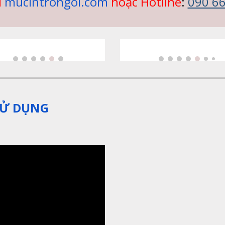
i
mucintrongoi.com
hoặc Hotline
: 
090 6
 SỬ DỤNG