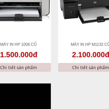
MÁY IN HP 100
6
 CŨ
MÁY IN HP 
M1132
 C
1.
5
00.000đ
2
.
1
00.000
Chi tiết sản phẩm
Chi tiết sản phẩm