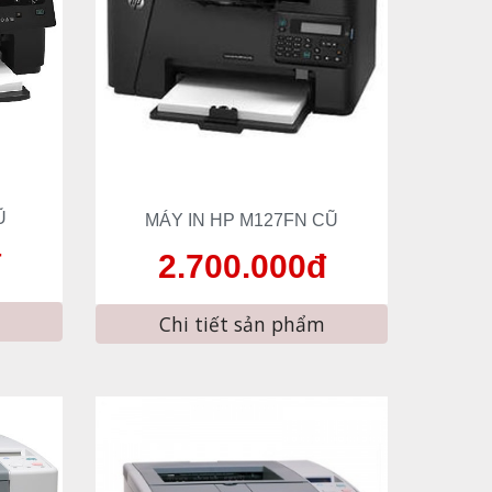
Ũ
MÁY IN HP 
M127FN
 CŨ
đ
2
.
7
00.000đ
Chi tiết sản phẩm