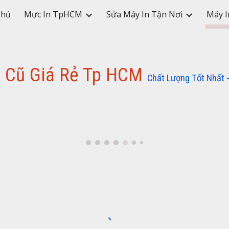
Chủ
Mực In TpHCM
Sửa Máy In Tận Nơi
Máy I
ip to main content
Skip to navigat
n Cũ Giá Rẻ Tp HCM
Chất Lượng Tốt Nhất -