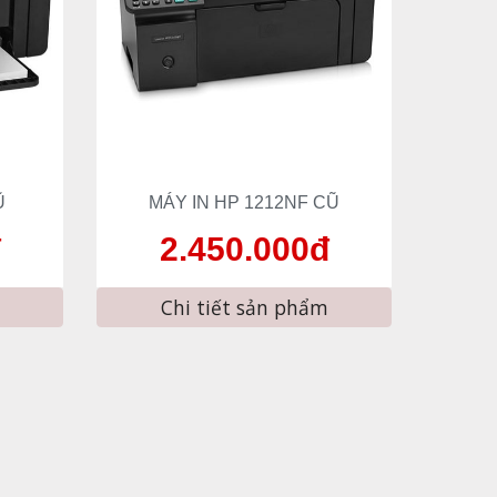
Ũ
MÁY IN HP 12
12NF
 CŨ
đ
2
.
45
0.000đ
Chi tiết sản phẩm